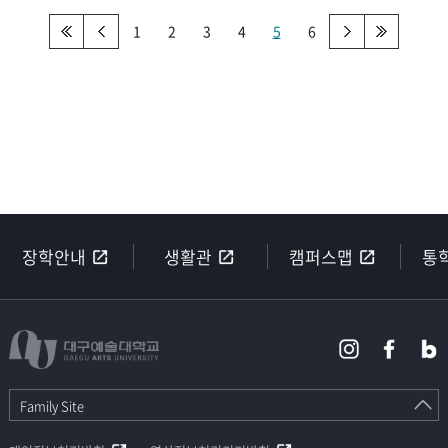
1
2
3
4
5
6
장학안내
생활관
캠퍼스맵
통
Family Site