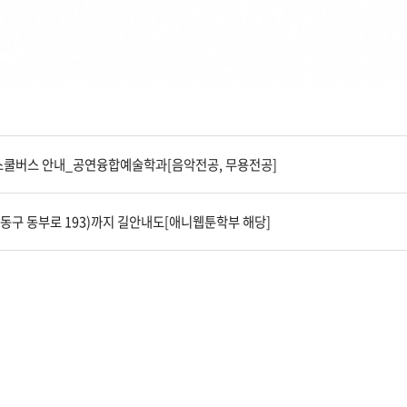
) 스쿨버스 안내_공연융합예술학과[음악전공, 무용전공]
구 동부로 193)까지 길안내도[애니웹툰학부 해당]