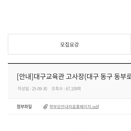
모집요강
[안내]대구교육관 고사장(대구 동구 동부로 
작성일 : 25-09-30
조회수 : 67,109회
첨부파일
학부모안내자료홈페이지.pdf