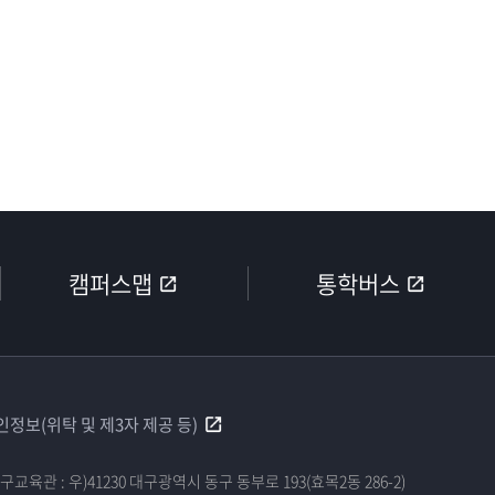
캠퍼스맵
통학버스
인정보(위탁 및 제3자 제공 등)
구교육관 : 우)41230 대구광역시 동구 동부로 193(효목2동 286-2)