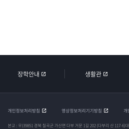
장학안내
생활관
개인정보처리방침
영상정보처리기기방침
개
본교 : 우)39851 경북 칠곡군 가산면 다부 거문 1길 202 (다부리 산 117-6)
대