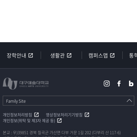
장학안내
생활관
캠퍼스맵
통
Family Site
개인정보처리방침
영상정보처리기기방침
개인정보(위탁 및 제3자 제공 등)
본교 : 우)39851 경북 칠곡군 가산면 다부 거문 1길 202 (다부리 산 117-6)